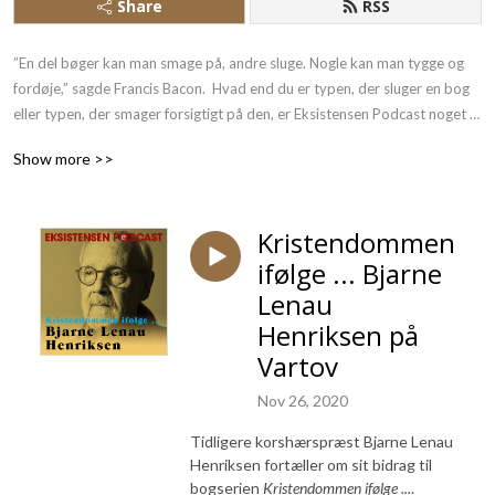
Share
RSS
”En del bøger kan man smage på, andre sluge. Nogle kan man tygge og 
fordøje,” sagde Francis Bacon.  Hvad end du er typen, der sluger en bog 
eller typen, der smager forsigtigt på den, er Eksistensen Podcast noget 
for dig.  Vi beskæftiger os med eksistens, filosofi, religion og teologi. Vi 
Show more >>
stiller spørgsmål til livet, til døden og til alt det, der ligger midt imellem. 
Eksistensen Podcast åbner Eksistensens bøger op på vid gab, så du kan 
forstå, reflektere og blive inspireret – Lyt med!
Kristendommen
ifølge ... Bjarne
Lenau
Henriksen på
Vartov
Nov 26, 2020
Tidligere korshærspræst Bjarne Lenau
Henriksen fortæller om sit bidrag til
bogserien
Kristendommen ifølge ...
.