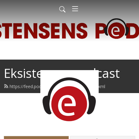
Eksistensen podcast
https://feed.podbean.com/eksistensen/feed.xml