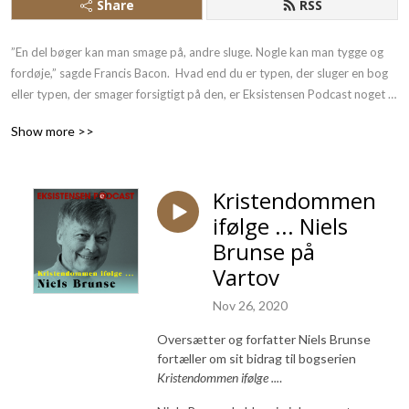
Share
RSS
”En del bøger kan man smage på, andre sluge. Nogle kan man tygge og 
fordøje,” sagde Francis Bacon.  Hvad end du er typen, der sluger en bog 
eller typen, der smager forsigtigt på den, er Eksistensen Podcast noget 
for dig.  Vi beskæftiger os med eksistens, filosofi, religion og teologi. Vi 
Show more >>
stiller spørgsmål til livet, til døden og til alt det, der ligger midt imellem. 
Eksistensen Podcast åbner Eksistensens bøger op på vid gab, så du kan 
forstå, reflektere og blive inspireret – Lyt med!
Kristendommen
ifølge ... Niels
Brunse på
Vartov
Nov 26, 2020
Oversætter og forfatter Niels Brunse
fortæller om sit bidrag til bogserien
Kristendommen ifølge ...
.