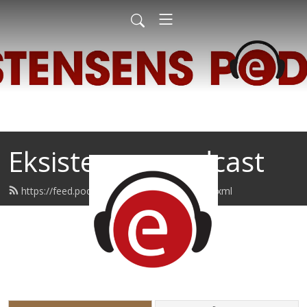
Eksistensen podcast
https://feed.podbean.com/eksistensen/feed.xml