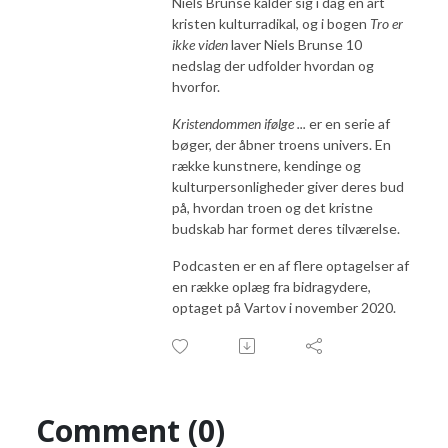
Niels Brunse kalder sig i dag en art
kristen kulturradikal, og i bogen
Tro er
ikke viden
laver Niels Brunse 10
nedslag der udfolder hvordan og
hvorfor.
Kristendommen ifølge ...
er en serie af
bøger, der åbner troens univers. En
række kunstnere, kendinge og
kulturpersonligheder giver deres bud
på, hvordan troen og det kristne
budskab har formet deres tilværelse.
Podcasten er en af flere optagelser af
en række oplæg fra bidragydere,
optaget på Vartov i november 2020.
Comment (0)