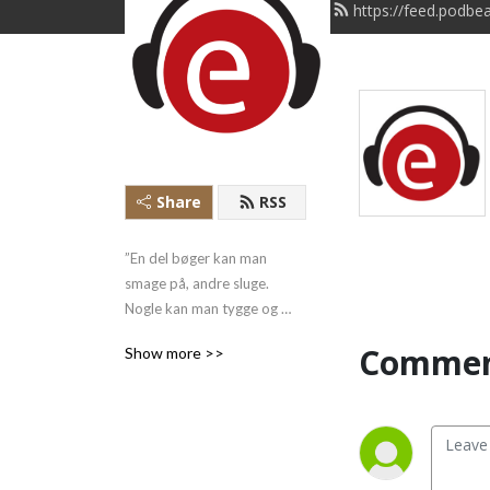
https://feed.podbe
Share
RSS
”En del bøger kan man 
smage på, andre sluge. 
Nogle kan man tygge og 
fordøje,” sagde Francis 
Commen
Show more >>
Bacon.  Hvad end du er 
typen, der sluger en bog 
eller typen, der smager 
forsigtigt på den, er 
Eksistensen Podcast noget 
for dig.  Vi beskæftiger os 