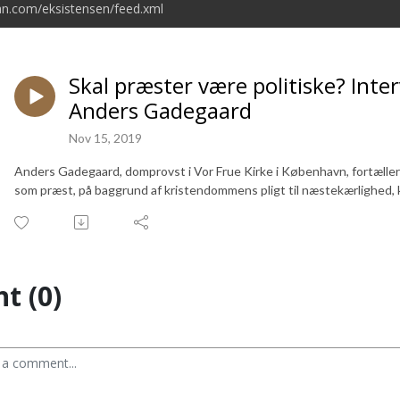
an.com/eksistensen/feed.xml
Skal præster være politiske? Int
Anders Gadegaard
Nov 15, 2019
Anders Gadegaard, domprovst i Vor Frue Kirke i København, fortæller
som præst, på baggrund af kristendommens pligt til næstekærlighed, ka
t (0)