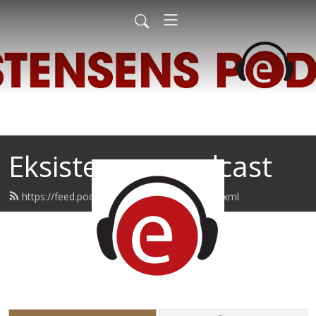
Eksistensen podcast
https://feed.podbean.com/eksistensen/feed.xml