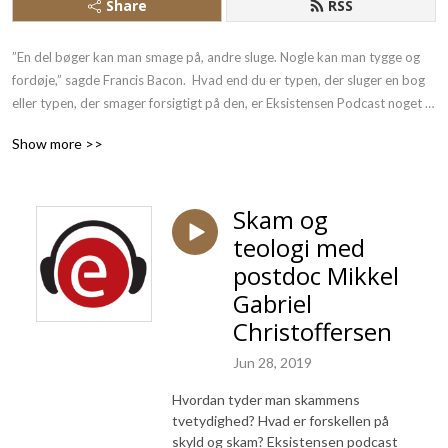
Share
RSS
”En del bøger kan man smage på, andre sluge. Nogle kan man tygge og 
fordøje,” sagde Francis Bacon.  Hvad end du er typen, der sluger en bog 
eller typen, der smager forsigtigt på den, er Eksistensen Podcast noget 
for dig.  Vi beskæftiger os med eksistens, filosofi, religion og teologi. Vi 
Show more >>
stiller spørgsmål til livet, til døden og til alt det, der ligger midt imellem. 
Eksistensen Podcast åbner Eksistensens bøger op på vid gab, så du kan 
forstå, reflektere og blive inspireret – Lyt med!
Skam og
teologi med
postdoc Mikkel
Gabriel
Christoffersen
Jun 28, 2019
Hvordan tyder man skammens
tvetydighed? Hvad er forskellen på
skyld og skam? Eksistensen podcast